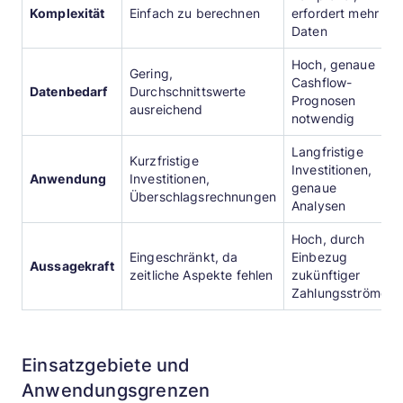
Komplexität
Einfach zu berechnen
erfordert mehr
Daten
Hoch, genaue
Gering,
Cashflow-
Datenbedarf
Durchschnittswerte
Prognosen
ausreichend
notwendig
Langfristige
Kurzfristige
Investitionen,
Anwendung
Investitionen,
genaue
Überschlagsrechnungen
Analysen
Hoch, durch
Eingeschränkt, da
Einbezug
Aussagekraft
zeitliche Aspekte fehlen
zukünftiger
Zahlungsströme
Einsatzgebiete und
Anwendungsgrenzen