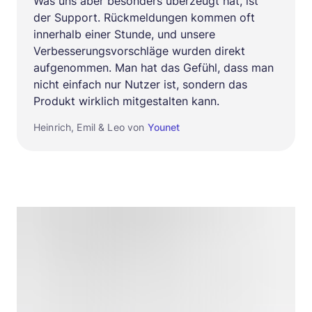
Was uns aber besonders überzeugt hat, ist
der Support. Rückmeldungen kommen oft
innerhalb einer Stunde, und unsere
Verbesserungsvorschläge wurden direkt
aufgenommen. Man hat das Gefühl, dass man
nicht einfach nur Nutzer ist, sondern das
Produkt wirklich mitgestalten kann.
Heinrich, Emil & Leo von
Younet
I
t
e
m
1
o
f
3